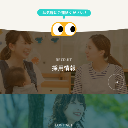
R
E
C
R
U
I
T
採
用
情
報
C
O
N
T
A
C
T