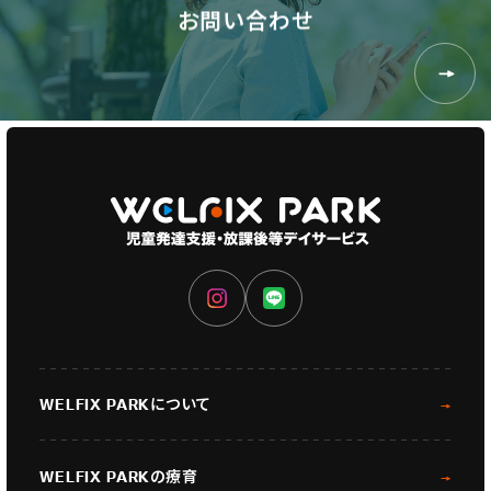
お
問
い
合
わ
せ
WELFIX PARKについて
WELFIX PARKの療育