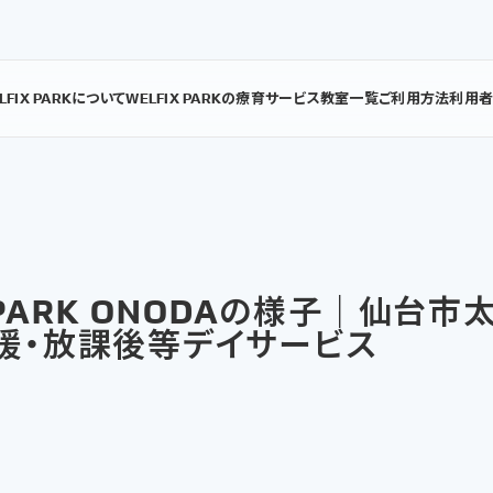
LFIX PARKについて
WELFIX PARKの療育
サービス
教室一覧
ご利用方法
利用
X PARK ONODAの様子｜仙台
援・放課後等デイサービス