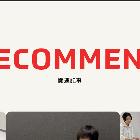
E
C
O
M
M
E
関連記事