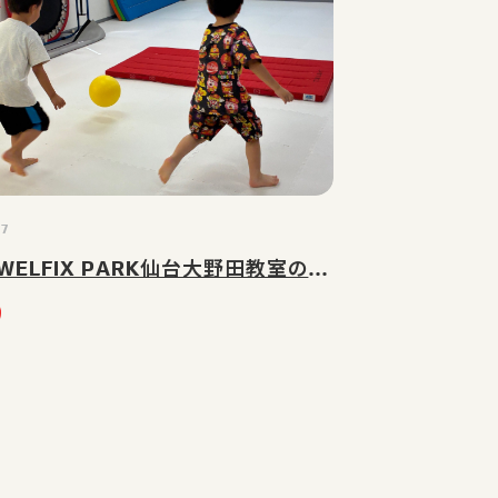
07
8月7日WELFIX PARK仙台大野田教室の様子｜仙台市太白区(大野田・富沢・長町)の児童発達支援・放課後等デイサービス