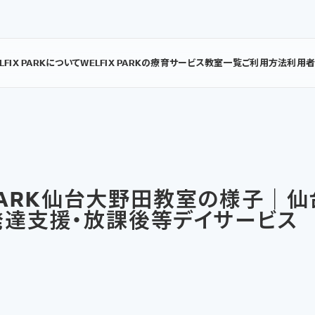
LFIX PARKについて
WELFIX PARKの療育
サービス
教室一覧
ご利用方法
利用
X PARK仙台大野田教室の様子｜
発達支援・放課後等デイサービス