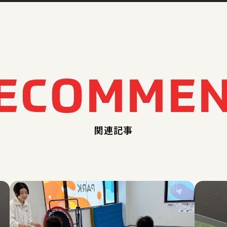
E
C
O
M
M
E
関連記事