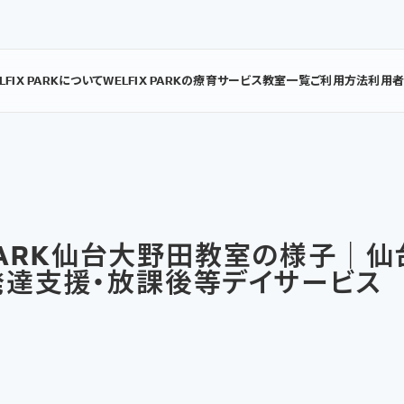
LFIX PARKについて
WELFIX PARKの療育
サービス
教室一覧
ご利用方法
利用
X PARK仙台大野田教室の様子｜
発達支援・放課後等デイサービス