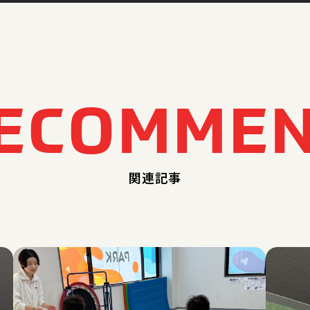
E
C
O
M
M
E
関連記事