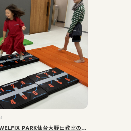
04
8月4日WELFIX PARK仙台大野田教室の様子｜仙台市太白区(大野田・富沢・長町)の児童発達支援・放課後等デイサービス