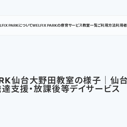
LFIX PARKについて
WELFIX PARKの療育
サービス
教室一覧
ご利用方法
利用
 PARK仙台大野田教室の様子｜仙
発達支援・放課後等デイサービス